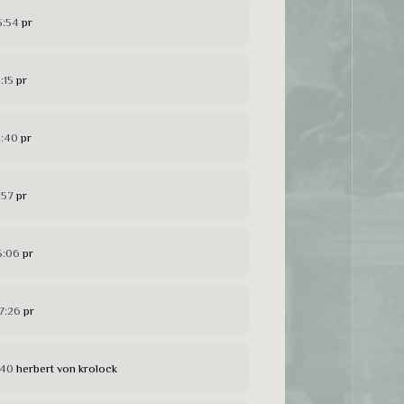
5:54
pr
:15
pr
4:40
pr
:57
pr
5:06
pr
7:26
pr
:40
herbert von krolock