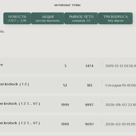
нокий поникший колосок и зажимает его губами. Еще
активные темы
 человеческая привычка.
читать дальше
НОВОСТИ
АКЦИЯ
РЫБНОЕ ЛЕТО
ТРИ ВОПРОСА
27.07 — 2.08
русские мюзиклы
аквариум 2.0
beta-версия
сь
.
ce
2019-12-12 01:36:
3
1474
von krolock
1
2
[
]
Сегодня 19:41:06
52
163
on krolock
1
2
3
67
[
…
]
2026-08-02 22:1
1999
6997
on krolock
1
2
3
67
[
…
]
2026-02-01 19:19
1999
9097