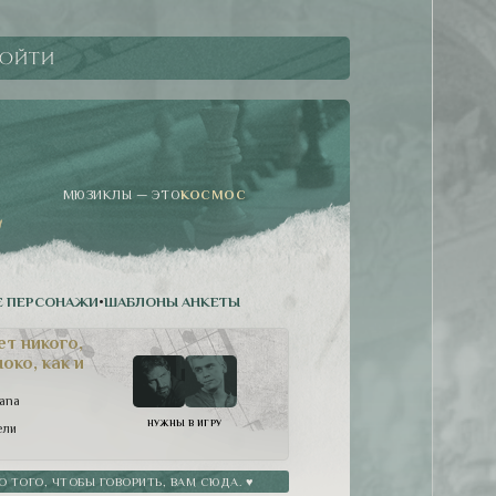
ойти
МЮЗИКЛЫ — ЭТО
КОСМОС
 ПЕРСОНАЖИ
•
ШАБЛОНЫ АНКЕТЫ
ет никого,
око, как и
lana
НУЖНЫ В ИГРУ
ели
ТОГО, ЧТОБЫ ГОВОРИТЬ, ВАМ СЮДА. ♥