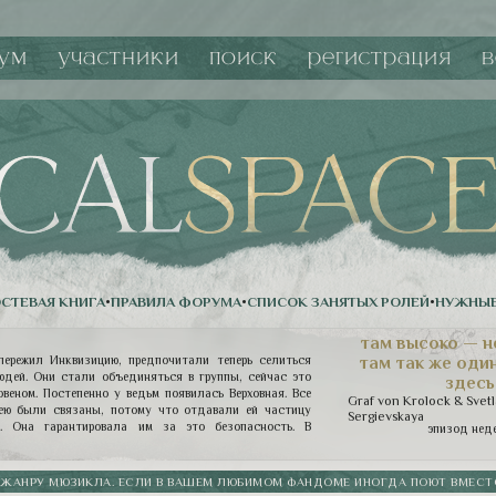
ум
участники
поиск
регистрация
в
СТЕВАЯ КНИГА
•
ПРАВИЛА ФОРУМА
•
СПИСОК ЗАНЯТЫХ РОЛЕЙ
•
НУЖНЫЕ
там высоко — н
там так же один
пережил Инквизицию, предпочитали теперь селиться
юдей. Они стали объединяться в группы, сейчас это
здесь
веном. Постепенно у ведьм появилась Верховная. Все
Graf von Krolock & Svet
ею были связаны, потому что отдавали ей частицу
Sergievskaya
. Она гарантировала им за это безопасность. В
эпизод нед
еделах, конечно. И значило все это, что она имеет
дьмы ее слушают. Они обязаны ей подчиняться. При
й иерархии снова было восстановлено равновесие, и
 ЖАНРУ МЮЗИКЛА. ЕСЛИ В ВАШЕМ ЛЮБИМОМ ФАНДОМЕ ИНОГДА ПОЮТ ВМЕСТО 
йствительно, покровительствовал ведьмам. Гелла