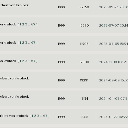
rbert von krolock
2025-09-23 20:0
1999
82650
on krolock
1
2
3
67
[
…
]
2025-07-07 20:14
1999
12270
on krolock
1
2
3
67
[
…
]
2025-04-05 15:3
1999
11908
on krolock
1
2
3
67
[
…
]
2024-12-18 07:39
1999
12900
erbert von krolock
2024-09-09 16:3
1999
19291
erbert von krolock
2024-04-05 07:5
1999
15134
rbert von krolock
1
2
3
67
[
…
]
2024-01-27 16:55
1999
15418