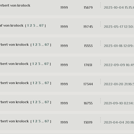
erbert von krolock
2023-10-04 15:15
1999
15679
af von krolock
1
2
3
67
[
…
]
2023-05-17 12:30
1999
19745
rbert von krolock
1
2
3
67
[
…
]
2023-01-18 12:09
1999
15553
rbert von krolock
1
2
3
67
[
…
]
2022-09-09 16:4
1999
17631
rbert von krolock
1
2
3
67
[
…
]
2022-01-20 21:16:
1999
17344
rbert von krolock
1
2
3
67
[
…
]
2021-09-10 02:14
1999
16755
rbert von krolock
1
2
3
67
[
…
]
2021-04-04 20:18
1999
13019