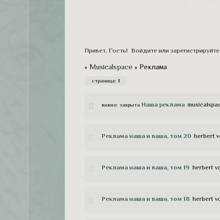
срывает оди
одна вполне
Привет, Гость!
Войдите
или
зарегистрируйте
»
Musicalspace
»
Реклама
страница:
1
Наша реклама
musicalspa
важно:
закрыта
Реклама наша и ваша, том 20
herbert 
Реклама наша и ваша, том 19
herbert v
Реклама наша и ваша, том 18
herbert v