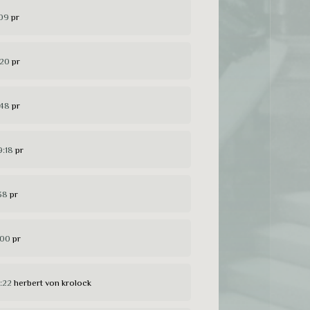
:09
pr
:20
pr
:48
pr
9:18
pr
38
pr
:00
pr
:22
herbert von krolock