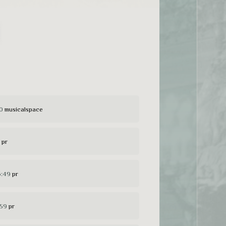
10
musicalspace
pr
6:49
pr
:59
pr