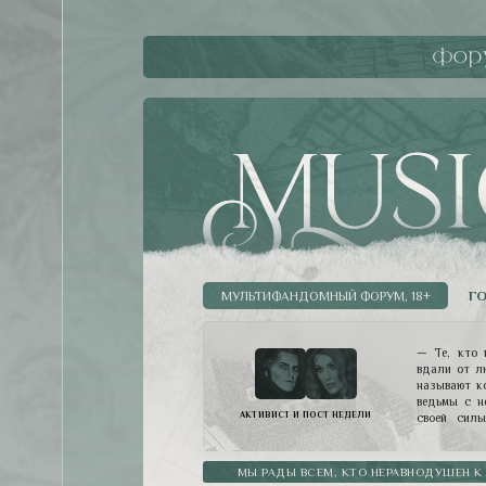
фор
ГО
МУЛЬТИФАНДОМНЫЙ ФОРУМ, 18+
— Те, кто 
вдали от л
называют ко
ведьмы с н
АКТИВИСТ И ПОСТ НЕДЕЛИ
своей силы
разумных пр
власть. Ве
такой четко
МЫ РАДЫ ВСЕМ, КТО НЕРАВНОДУШЕН К
Мессир, де