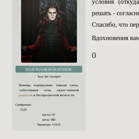
условия (откуд
решать - согласн
Спасибо, что пер
Вдохновения вам
0
ГРАФ ЙОХАН ФОН КРОЛОК
Tanz der Vampire
Вампир, порождение темной силы,
заботливый отец единственной
радости
в беспросветной вечности.
Сообщений:
5320
посты:
92
ноты:
580
Уважение:
+2429