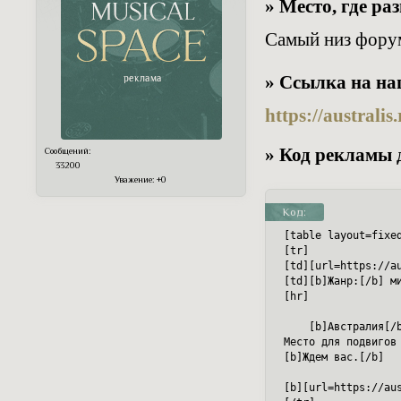
» Место, где р
Самый низ фору
» Ссылка на на
https://australi
» Код рекламы 
Сообщений:
33200
Уважение:
+0
Код:
[table layout=fixed
[tr]

[td][url=https://a
[td][b]Жанр:[/b] м
[hr]

    [b]Австралия[/
Место для подвигов
[b]Ждем вас.[/b]

[b][url=https://au