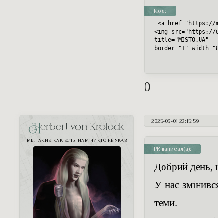
Код:
 <a href="https://m
<img src="https://u
title="MISTO.UA"

border="1" width="
0
2025-03-01 22:15:59
Herbert von Krolock
МЫ ТАКИЕ, КАК ЕСТЬ, НАМ НИКТО НЕ УКАЗ
PR написал(а):
Добрий день, 
У нас змінивс
теми.