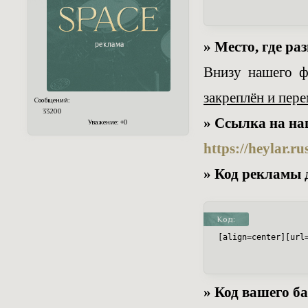
» Место, где р
Внизу нашего ф
закреплён и пере
Сообщений:
33200
» Ссылка на на
Уважение:
+0
https://heylar.r
» Код рекламы 
Код:
[align=center][url
» Код вашего ба