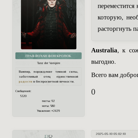
переместится 
которую, нео
расторгнуть п
Australia
, к со
ГРАФ ЙОХАН ФОН КРОЛОК
выгодно.
Tanz der Vampire
Вампир, порождение темной силы,
Всего вам добро
заботливый отец единственной
радости
в беспросветной вечности.
0
Сообщений:
5320
посты:
92
ноты:
580
Уважение:
+2429
2025-03-10 03:02:10
PR