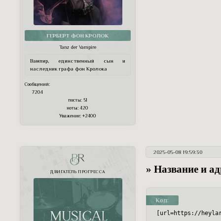
ГЕРБЕРТ ФОН КРОЛОК
Tanz der Vampire
Вампир, единственный сын и
наследник графа фон Кролока
Сообщений:
7204
посты:
51
ноты:
420
Уважение:
+2400
2025-05-08 19:59:30
PR
» Название и а
ДВИГАТЕЛЬ ПРОГРЕССА
Код:
[url=https://heyla