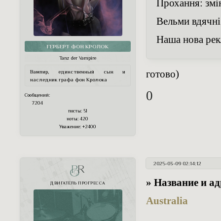
Прохання: змін
Вельми вдячні
Наша нова рек
ГЕРБЕРТ ФОН КРОЛОК
Tanz der Vampire
готово)
Вампир, единственный сын и
наследник графа фон Кролока
0
Сообщений:
7204
посты:
51
ноты:
420
Уважение:
+2400
2025-03-09 02:14:12
PR
» Название и а
ДВИГАТЕЛЬ ПРОГРЕССА
Australia