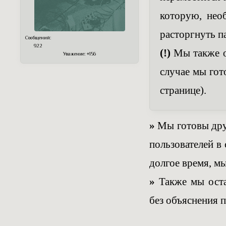
которую, нео
расторгнуть п
Сообщений:
922
(!)
Мы также о
Уважение:
+156
случае мы гот
странице).
»
Мы готовы друж
пользователей в 
долгое время, м
»
Также мы остав
без объяснения 