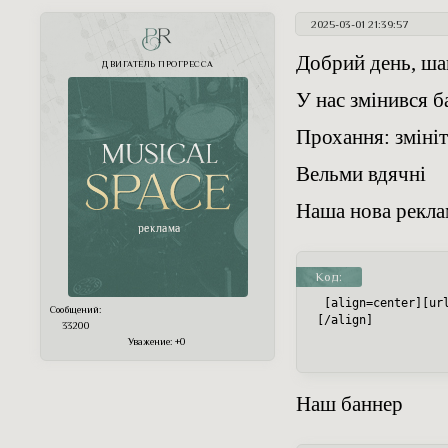
2025-03-01 21:39:57
PR
Добрий день, ша
ДВИГАТЕЛЬ ПРОГРЕССА
У нас змінився б
Прохання: змініт
Вельми вдячні
Наша нова рекла
Код:
 [align=center][ur
Сообщений:
[/align]  
33200
Уважение:
+0
Наш баннер