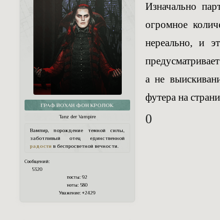
Изначально пар
огромное колич
нереально, и э
предусматривает
а не выискиван
футера на стран
ГРАФ ЙОХАН ФОН КРОЛОК
0
Tanz der Vampire
Вампир, порождение темной силы,
заботливый отец единственной
радости
в беспросветной вечности.
Сообщений:
5320
посты:
92
ноты:
580
Уважение:
+2429