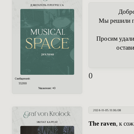
ДВИГАТЕЛЬ ПРОГРЕССА
Добро
Мы решили пе
Просим удалит
остави
0
Сообщений:
33200
Уважение:
+0
2024-11-05 11:06:08
Graf von Krolock
The raven
, к со
ЭМПАТ КАРПАТ