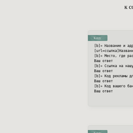
к 
Код:
[b]» Название и адр
[url=ссылка]Названи
[b]» Место, где раз
Ваш ответ

[b]» Ссылка на нашу
Ваш ответ

[b]» Код рекламы дл
Ваш ответ

[b]» Код вашего бан
Ваш ответ