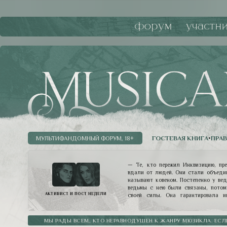
форум
участн
ГОСТЕВАЯ КНИГА
•
ПРА
МУЛЬТИФАНДОМНЫЙ ФОРУМ, 18+
— Те, кто пережил Инквизицию, пр
вдали от людей. Они стали объедин
называют ковеном. Постепенно у вед
ведьмы с нею были связаны, потом
АКТИВИСТ И ПОСТ НЕДЕЛИ
своей силы. Она гарантировала и
разумных пределах, конечно. И знач
власть. Ведьмы ее слушают. Они о
такой четкой иерархии снова было в
МЫ РАДЫ ВСЕМ, КТО НЕРАВНОДУШЕН К ЖАНРУ МЮЗИКЛА. ЕСЛ
Мессир, действительно, покровит