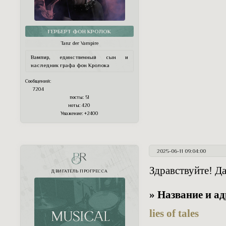
ГЕРБЕРТ ФОН КРОЛОК
Tanz der Vampire
Вампир, единственный сын и
наследник графа фон Кролока
Сообщений:
7204
посты:
51
ноты:
420
Уважение:
+2400
2025-06-11 09:04:00
PR
Здравствуйте! Д
ДВИГАТЕЛЬ ПРОГРЕССА
» Название и а
lies of tales