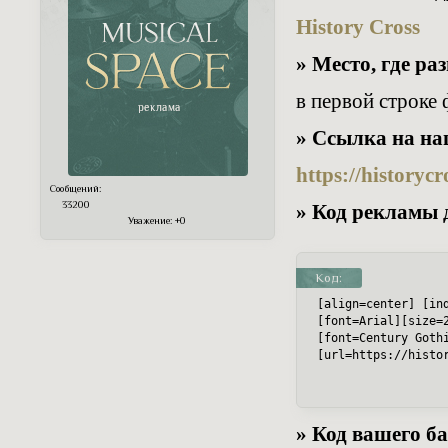
History Cross
» Место, где р
в первой строке 
» Ссылка на на
https://historyc
Сообщений:
33200
» Код рекламы 
Уважение:
+0
Код:
[align=center] [ind
[font=Arial][size=
[font=Century Goth
[url=https://histo
» Код вашего ба