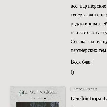
[td width=30%][ali
[/tr]

все партнёрски
[tr]

теперь ваша па
[td width=15%][img
[/td]

редактировать е
[td width=50%]Теря
[td width=5%][/td]

ней все свои акт
[td width=30%][ali
[/tr]

Ссылка на ва
партнёрских тем
Всех благ!
0
2025-01-12 22:35:48
Graf von Krolock
Genshin Impact: 
ЭМПАТ КАРПАТ