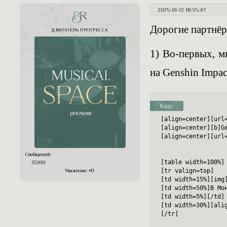
2025-01-12 18:35:47
PR
Дорогие партнёр
ДВИГАТЕЛЬ ПРОГРЕССА
1) Во-первых, м
на Genshin Impac
Код:
[align=center][url
[align=center][b]G
[align=center][url
Сообщений:
[table width=100%]

33200
[tr valign=top]

Уважение:
+0
[td width=15%][img
[td width=50%]В Мо
[td width=5%][/td]

[td width=30%][ali
[/tr]
