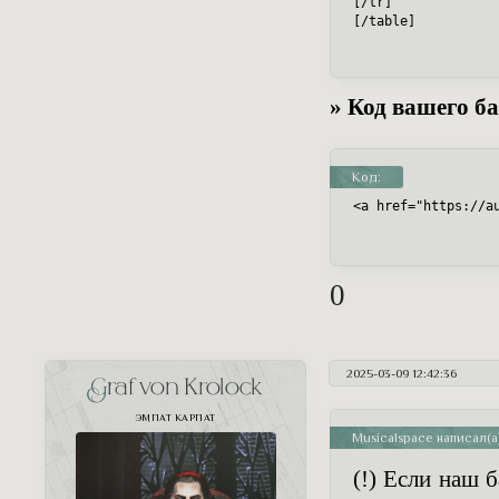
[/tr]

[/table]
» Код вашего ба
Код:
<a href="https://a
0
2025-03-09 12:42:36
Graf von Krolock
ЭМПАТ КАРПАТ
Musicalspace написал(а)
(!) Если наш 