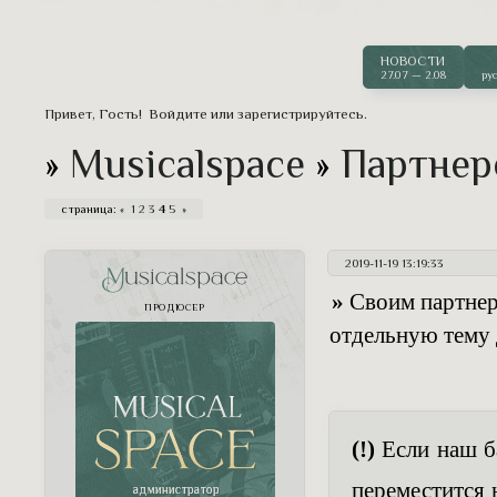
срывает одинокий поникший колосок 
одна вполне человеческая привычка.
НОВОСТИ
27.07 — 2.08
ру
Привет, Гость!
Войдите
или
зарегистрируйтесь
.
»
Musicalspace
»
Партнер
страница:
«
1
2
3
4
5
»
2019-11-19 13:19:33
Musicalspace
»
Своим партнера
ПРОДЮСЕР
отдельную тему 
(!)
Если наш ба
переместится 