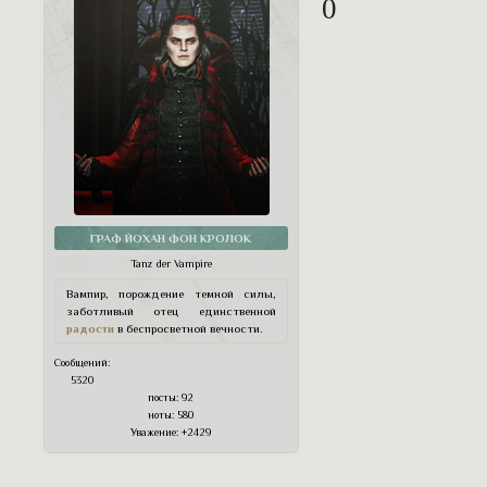
0
ГРАФ ЙОХАН ФОН КРОЛОК
Tanz der Vampire
Вампир, порождение темной силы,
заботливый отец единственной
радости
в беспросветной вечности.
Сообщений:
5320
посты:
92
ноты:
580
Уважение:
+2429