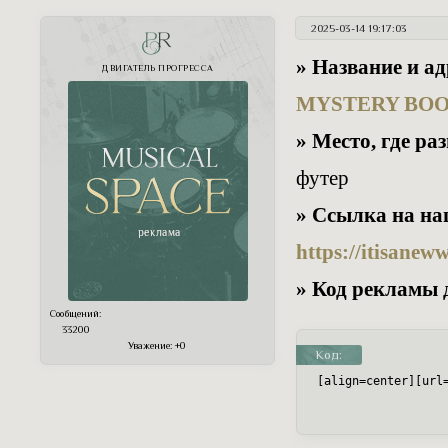
2025-03-14 19:17:03
PR
» Название и а
ДВИГАТЕЛЬ ПРОГРЕССА
MYSTERY BO
» Место, где р
футер
» Ссылка на на
https://itisane
» Код рекламы 
Сообщений:
33200
Уважение:
+0
Код:
[align=center][url