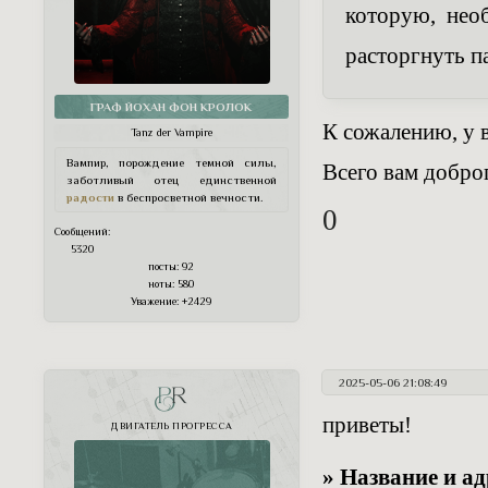
которую, нео
расторгнуть п
ГРАФ ЙОХАН ФОН КРОЛОК
К сожалению, у в
Tanz der Vampire
Вампир, порождение темной силы,
Всего вам добро
заботливый отец единственной
радости
в беспросветной вечности.
0
Сообщений:
5320
посты:
92
ноты:
580
Уважение:
+2429
2025-05-06 21:08:49
PR
приветы!
ДВИГАТЕЛЬ ПРОГРЕССА
» Название и а