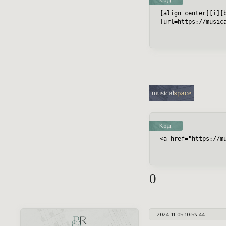
Код:
[align=center][i][b
[url=https://music
Код:
<a href="https://m
0
2024-11-05 10:53:44
PR