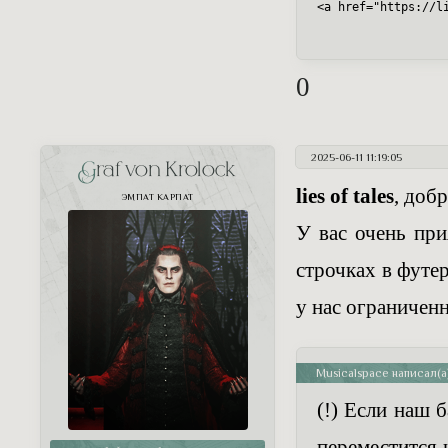
<a href="https://l
0
2025-06-11 11:19:05
Graf von Krolock
lies of tales
, добр
ЭМПАТ КАРПАТ
У вас очень при
строчках в футер
у нас ограничен
Musicalspace написал(а)
(!) Если наш 
переместится 