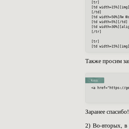
[tr]

[td width=15%][img
[/td]

[td width=50%]Ли Ю
[td width=5%][/td]

[td width=30%][ali
[/tr]

[tr]

[td width=15%][img
[td width=50%]Един
[td width=5%][/td]

Также просим за
[td width=30%][ali
[/tr]

[tr]

Код:
[td width=15%][img
[td width=50%]В Су
<a href="https://g
[td width=5%][/td]

[td width=30%][ali
[/tr]

[tr]

Заранее спасибо!
[td width=15%][img
[td width=50%]В Фо
2) Во-вторых, 
[td width=5%][/td]
