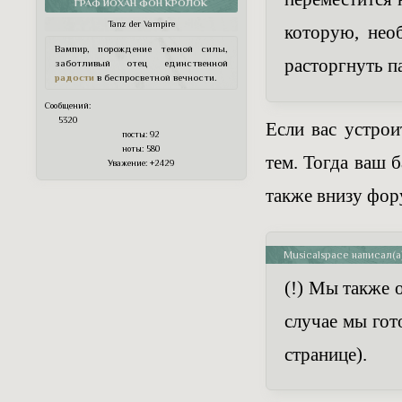
ГРАФ ЙОХАН ФОН КРОЛОК
Tanz der Vampire
которую, нео
Вампир, порождение темной силы,
расторгнуть п
заботливый отец единственной
радости
в беспросветной вечности.
Сообщений:
5320
Если вас устрои
посты:
92
ноты:
580
тем. Тогда ваш 
Уважение:
+2429
также внизу фор
Musicalspace написал(а)
(!) Мы также 
случае мы гот
странице).