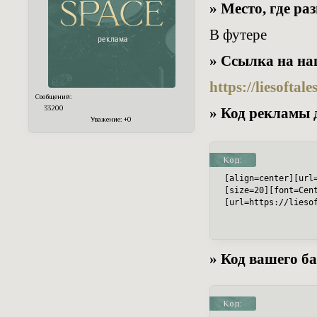
» Место, где р
В футере
» Ссылка на на
https://liesofta
Сообщений:
33200
» Код рекламы 
Уважение:
+0
Код:
[align=center][url
[size=20][font=Cen
[url=https://lieso
» Код вашего ба
Код: