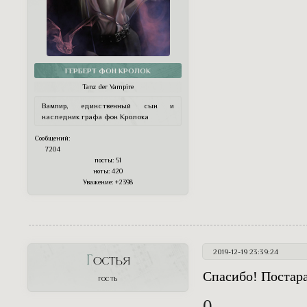
ГЕРБЕРТ ФОН КРОЛОК
Tanz der Vampire
Вампир, единственный сын и
наследник графа фон Кролока
Сообщений:
7204
посты:
51
ноты:
420
Уважение:
+2398
2019-12-19 23:39:24
Гостья
Спасибо! Постара
ГОСТЬ
0