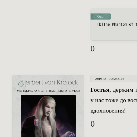
Код:
[b]The Phantom of 
0
2019-12-19 23:34:36
Herbert von Krolock
Гостья
, держим 
МЫ ТАКИЕ, КАК ЕСТЬ, НАМ НИКТО НЕ УКАЗ
у нас тоже до вос
вдохновения!
0