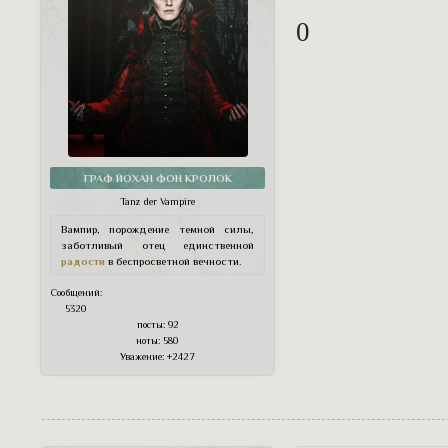
0
ГРАФ ЙОХАН ФОН КРОЛОК
Tanz der Vampire
Вампир, порождение темной силы,
заботливый отец единственной
радости
в беспросветной вечности.
Сообщений:
5320
посты:
92
ноты:
580
Уважение:
+2427