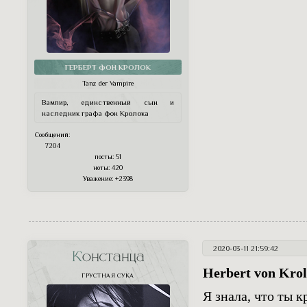
ГЕРБЕРТ ФОН КРОЛОК
Tanz der Vampire
Вампир, единственный сын и
наследник графа фон Кролока
Сообщений:
7204
посты:
51
ноты:
420
Уважение:
+2398
2020-03-11 21:59:42
Констанца
Herbert von Kro
ГРУСТНАЯ СУКА
Я знала, что ты к