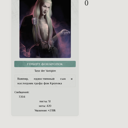
0
ГЕРБЕРТ ФОН КРОЛОК
Tanz der Vampire
Вампир, единственный сын и
наследник графа фон Кролока
Сообщений:
7204
посты:
51
ноты:
420
Уважение:
+2398