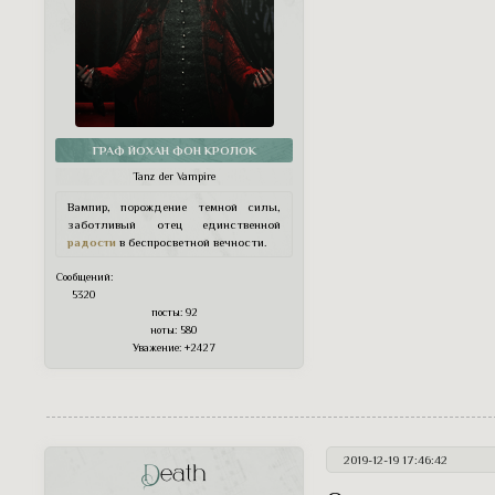
ГРАФ ЙОХАН ФОН КРОЛОК
Tanz der Vampire
Вампир, порождение темной силы,
заботливый отец единственной
радости
в беспросветной вечности.
Сообщений:
5320
посты:
92
ноты:
580
Уважение:
+2427
2019-12-19 17:46:42
Death