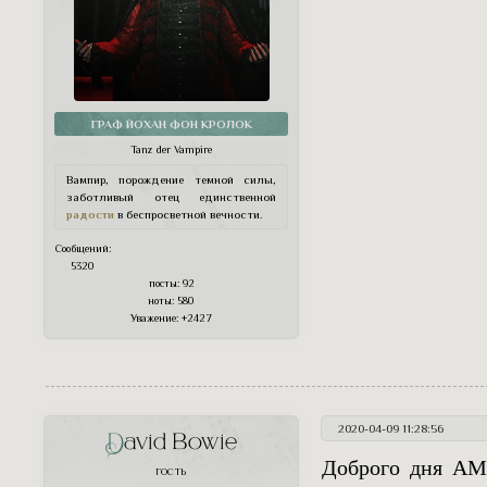
ГРАФ ЙОХАН ФОН КРОЛОК
Tanz der Vampire
Вампир, порождение темной силы,
заботливый отец единственной
радости
в беспросветной вечности.
Сообщений:
5320
посты:
92
ноты:
580
Уважение:
+2427
2020-04-09 11:28:56
David Bowie
Доброго дня АМ
ГОСТЬ