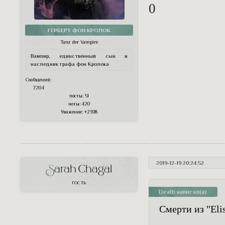
0
ГЕРБЕРТ ФОН КРОЛОК
Tanz der Vampire
Вампир, единственный сын и
наследник графа фон Кролока
Сообщений:
7204
посты:
51
ноты:
420
Уважение:
+2398
2019-12-19 20:24:52
Sarah Chagal
ГОСТЬ
Death написал(а):
Смерти из "Eli