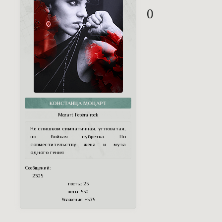
0
КОНСТАНЦА МОЦАРТ
Mozart l’opéra rock
Не слишком симпатичная, угловатая,
но бойкая субретка. По
совместительству жена и муза
одного гения
Сообщений:
2305
посты:
25
ноты:
550
Уважение:
+575