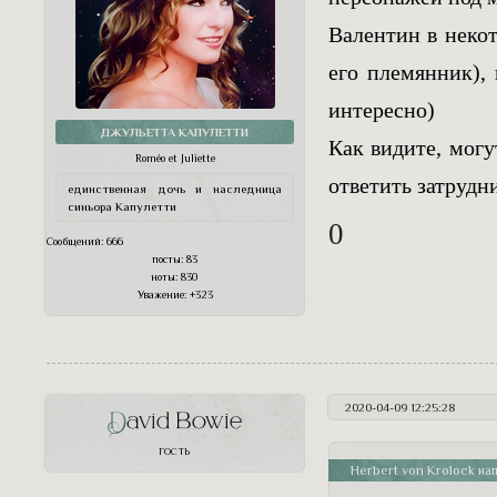
Валентин в неко
его племянник), 
интересно)
ДЖУЛЬЕТТА КАПУЛЕТТИ
Как видите, могу
Roméo et Juliette
ответить затрудн
единственная дочь и наследница
синьора Капулетти
0
Сообщений:
666
посты:
83
ноты:
830
Уважение:
+323
2020-04-09 12:25:28
David Bowie
ГОСТЬ
Herbert von Krolock нап