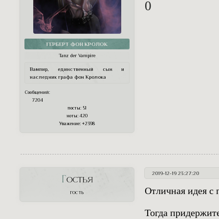
0
ГЕРБЕРТ ФОН КРОЛОК
Tanz der Vampire
Вампир, единственный сын и
наследник графа фон Кролока
Сообщений:
7204
посты:
51
ноты:
420
Уважение:
+2398
2019-12-19 23:27:20
Гостья
Отличная идея с
ГОСТЬ
Тогда придержит