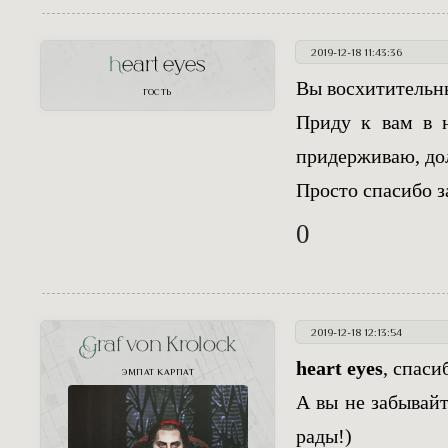
2019-12-18 11:43:36
heart eyes
Вы восхитительны
ГОСТЬ
Приду к вам в н
придерживаю, дол
Просто спасибо з
0
2019-12-18 12:13:54
Graf von Krolock
heart eyes
, спаси
ЭМПАТ КАРПАТ
А вы не забывайт
рады!)