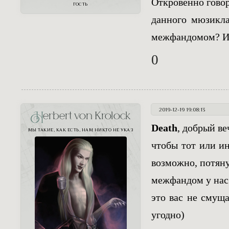
Откровенно говор
ГОСТЬ
данного мюзикла
межфандомом? Иг
0
2019-12-19 19:08:13
Herbert von Krolock
Death
, добрый ве
МЫ ТАКИЕ, КАК ЕСТЬ, НАМ НИКТО НЕ УКАЗ
чтобы тот или ин
возможно, потян
межфандом у нас 
это вас не смуща
угодно)