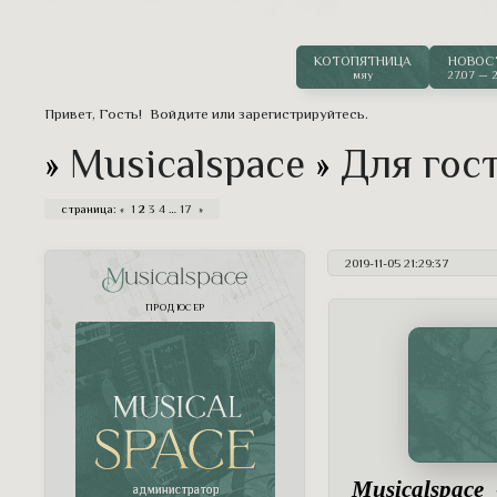
срывает одинокий поникший колосок 
одна вполне человеческая привычка.
КОТОПЯТНИЦА
НОВОС
мяу
27.07 — 2
Привет, Гость!
Войдите
или
зарегистрируйтесь
.
»
Musicalspace
»
Для гос
страница:
«
1
2
3
4
…
17
»
2019-11-05 21:29:37
Musicalspace
ПРОДЮСЕР
Musicalspace
-