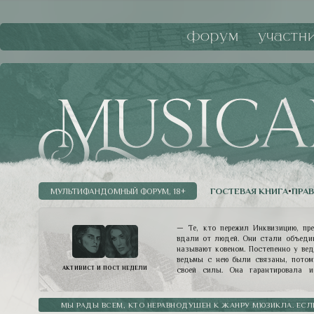
форум
участн
ГОСТЕВАЯ КНИГА
•
ПРА
МУЛЬТИФАНДОМНЫЙ ФОРУМ, 18+
— Те, кто пережил Инквизицию, пр
вдали от людей. Они стали объедин
называют ковеном. Постепенно у вед
ведьмы с нею были связаны, потом
АКТИВИСТ И ПОСТ НЕДЕЛИ
своей силы. Она гарантировала и
разумных пределах, конечно. И знач
власть. Ведьмы ее слушают. Они о
такой четкой иерархии снова было в
МЫ РАДЫ ВСЕМ, КТО НЕРАВНОДУШЕН К ЖАНРУ МЮЗИКЛА. ЕСЛ
Мессир, действительно, покровит