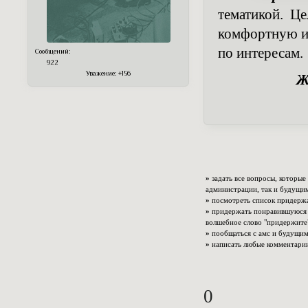
тематикой. Ц
комфортную и
по интересам.
Сообщений:
922
Уважение:
+156
Ж
»
задать все вопросы, которые
администрации, так и будущи
»
посмотреть список придержа
»
придержать понравившуюся р
волшебное слово "придержите"
»
пообщаться с амс и будущим
»
написать любые комментарии
0