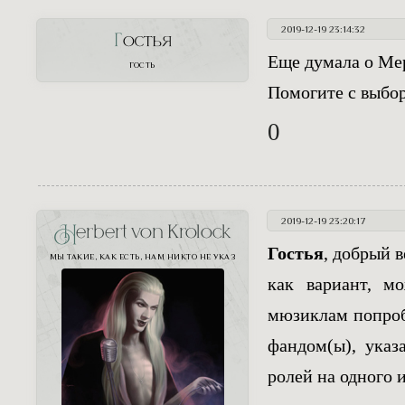
2019-12-19 23:14:32
Гостья
Еще думала о Мер
ГОСТЬ
Помогите с выбор
0
2019-12-19 23:20:17
Herbert von Krolock
Гостья
, добрый 
МЫ ТАКИЕ, КАК ЕСТЬ, НАМ НИКТО НЕ УКАЗ
как вариант, м
мюзиклам попробо
фандом(ы), указ
ролей на одного 