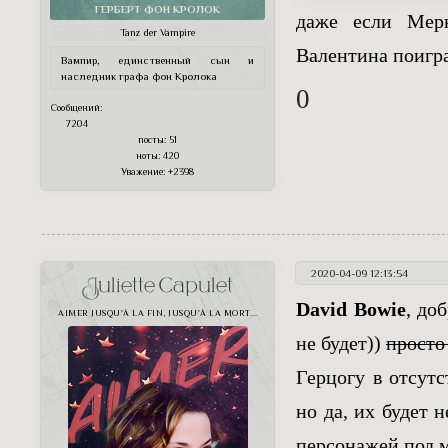
ГЕРБЕРТ ФОН КРОЛОК
даже если Мерк
Tanz der Vampire
Валентина поигра
Вампир, единственный сын и
наследник графа фон Кролока
0
Сообщений:
7204
посты:
51
ноты:
420
Уважение:
+2398
2020-04-09 12:13:54
Juliette Capulet
David Bowie
, до
AIMER JUSQU'À LA FIN, JUSQU'À LA MORT...
не будет))
просто
Герцогу в отсут
но да, их будет 
персонажей под м