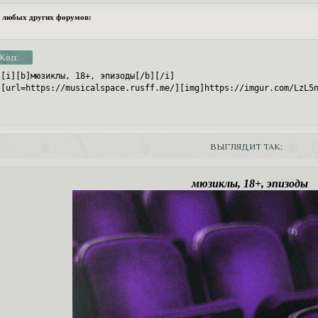
 любых других форумов:
Код:
[i][b]мюзиклы, 18+, эпизоды[/b][/i]

[url=https://musicalspace.rusff.me/][img]https://imgur.com/LzL5
ВЫГЛЯДИТ ТАК:
мюзиклы, 18+, эпизоды