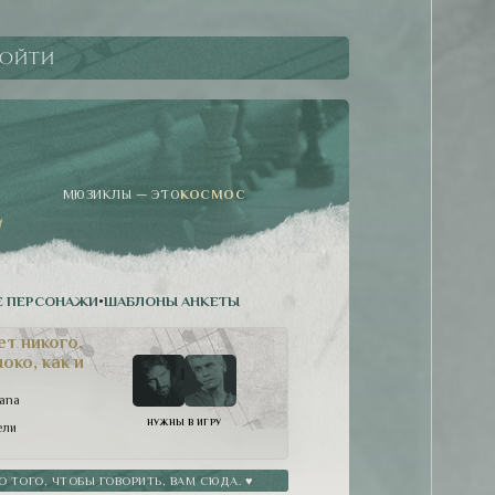
ойти
МЮЗИКЛЫ — ЭТО
КОСМОС
 ПЕРСОНАЖИ
•
ШАБЛОНЫ АНКЕТЫ
ет никого,
око, как и
lana
НУЖНЫ В ИГРУ
ели
ТОГО, ЧТОБЫ ГОВОРИТЬ, ВАМ СЮДА. ♥