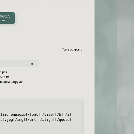
ПРОСА
рсия
Тема закрыта
1
 раз.
имным.
 вашем форуме.
18+, эпизоды[/font][/size][/b][/i]

nu2.jpg[/img][/url][/align][/quote]