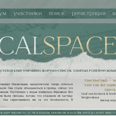
ум
участники
поиск
регистрация
в
СТЕВАЯ КНИГА
•
ПРАВИЛА ФОРУМА
•
СПИСОК ЗАНЯТЫХ РОЛЕЙ
•
НУЖНЫЕ
там высоко — н
там так же один
пережил Инквизицию, предпочитали теперь селиться
юдей. Они стали объединяться в группы, сейчас это
здесь
веном. Постепенно у ведьм появилась Верховная. Все
Graf von Krolock & Svet
ею были связаны, потому что отдавали ей частицу
Sergievskaya
. Она гарантировала им за это безопасность. В
эпизод нед
еделах, конечно. И значило все это, что она имеет
дьмы ее слушают. Они обязаны ей подчиняться. При
й иерархии снова было восстановлено равновесие, и
 ЖАНРУ МЮЗИКЛА. ЕСЛИ В ВАШЕМ ЛЮБИМОМ ФАНДОМЕ ИНОГДА ПОЮТ ВМЕСТО 
йствительно, покровительствовал ведьмам. Гелла