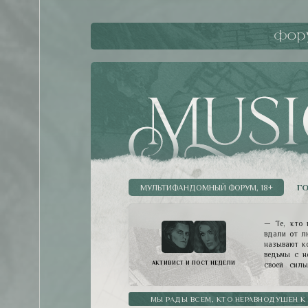
фор
ГО
МУЛЬТИФАНДОМНЫЙ ФОРУМ, 18+
— Те, кто 
вдали от л
называют ко
ведьмы с н
АКТИВИСТ И ПОСТ НЕДЕЛИ
своей силы
разумных пр
власть. Ве
такой четко
МЫ РАДЫ ВСЕМ, КТО НЕРАВНОДУШЕН К
Мессир, де