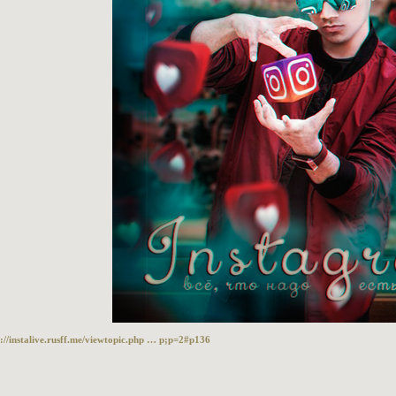
://instalive.rusff.me/viewtopic.php … p;p=2#p136