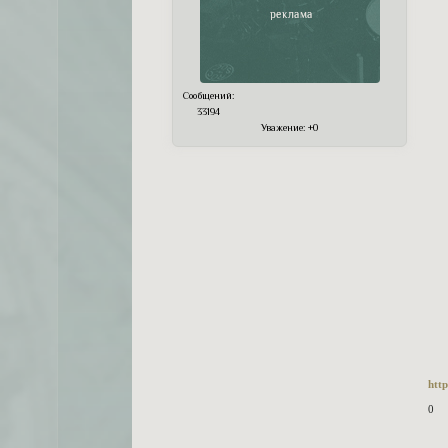
Сообщений:
33194
Уважение:
+0
http
0