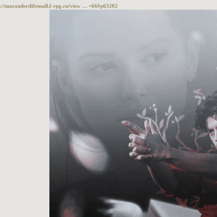
p://marauderslifeusall.f-rpg.ru/view … =66#p63202