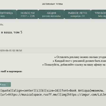
нокий поникший колосок и зажимает его губами. Еще
активные темы
 человеческая привычка.
читать дальше
ПЯТНИЦА
НОВОСТИ
АКЦИЯ
РЫБНОЕ ЛЕТО
ТРИ ВО
мяу
27.07 — 2.08
русские мюзиклы
аквариум 2.0
beta-ве
сь
.
и ваша, том 3
2020-06-13 02:18:50
»
Оставлять рекламу можно сколько угодно
»
Каждый пост с рекламой должен быть вза
»
Пожалуйста, добавляйте ссылку на нашу афишу на
 rusff и партнеров:
Код:
[quote][align=center][i][b][size=16][font=Book Antiqua]мюзиклы, 
[url=https://musicalspace.rusff.me/][img]https://imgur.com/LzL5