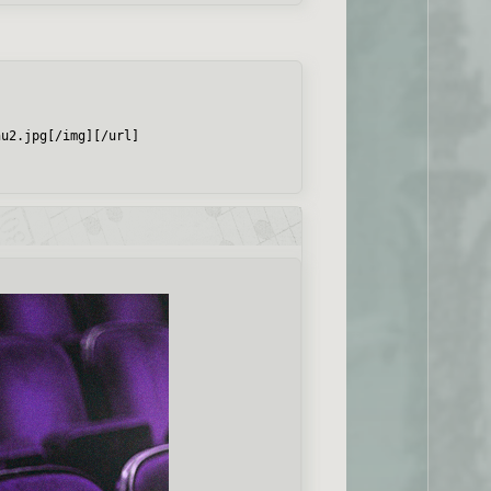
nu2.jpg[/img][/url]