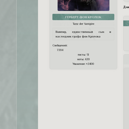
Для
ГЕРБЕРТ ФОН КРОЛОК
Tanz der Vampire
Вампир, единственный сын и
наследник графа фон Кролока
Сообщений:
7204
посты:
51
ноты:
420
Уважение:
+2400