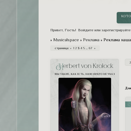
срывает оди
одна вполне
КОТО
Привет, Гость!
Войдите
или
зарегистрируйте
»
Musicalspace
»
Реклама
»
Реклама наша 
страница:
«
1
2
3
4
5
…
67
»
Herbert von Krolock
МЫ ТАКИЕ, КАК ЕСТЬ, НАМ НИКТО НЕ УКАЗ
Для