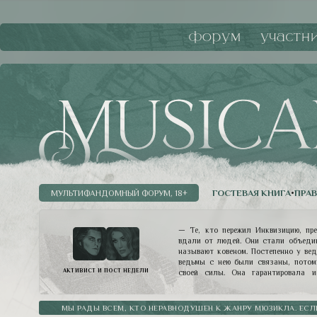
форум
участн
ГОСТЕВАЯ КНИГА
•
ПРА
МУЛЬТИФАНДОМНЫЙ ФОРУМ, 18+
— Те, кто пережил Инквизицию, пр
вдали от людей. Они стали объедин
называют ковеном. Постепенно у вед
ведьмы с нею были связаны, потом
АКТИВИСТ И ПОСТ НЕДЕЛИ
своей силы. Она гарантировала и
разумных пределах, конечно. И знач
власть. Ведьмы ее слушают. Они о
такой четкой иерархии снова было в
МЫ РАДЫ ВСЕМ, КТО НЕРАВНОДУШЕН К ЖАНРУ МЮЗИКЛА. ЕСЛ
Мессир, действительно, покровит