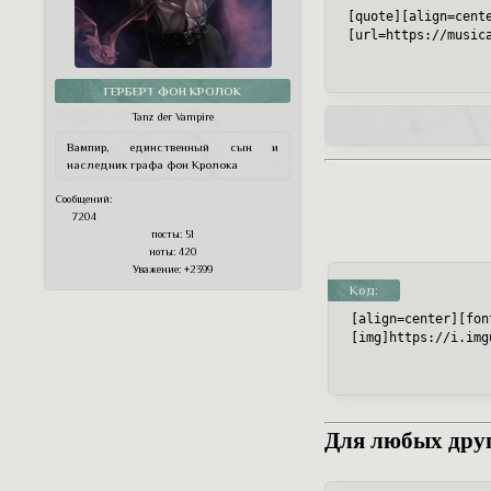
[quote][align=cent
[url=https://music
ГЕРБЕРТ ФОН КРОЛОК
Tanz der Vampire
Вампир, единственный сын и
наследник графа фон Кролока
Сообщений:
7204
посты:
51
ноты:
420
Уважение:
+2399
Код:
[align=center][fon
[img]https://i.img
Для любых дру