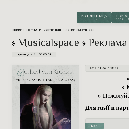
срывает одинокий поникший колосок 
одна вполне человеческая привычка.
КОТОПЯТНИЦА
НОВОС
мяу
27.07 — 2
Привет, Гость!
Войдите
или
зарегистрируйтесь
.
»
Musicalspace
»
Реклама
страница:
«
1
…
65
66
67
2025-04-06 10:25:47
Herbert von Krolock
МЫ ТАКИЕ, КАК ЕСТЬ, НАМ НИКТО НЕ УКАЗ
»
К
»
Пожалуйст
Для rusff и пар
Код: