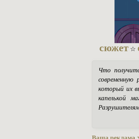
сюжет
☆
Что получитс
современную 
который их в
капелькой м
Разрушителям
Ваша реклама