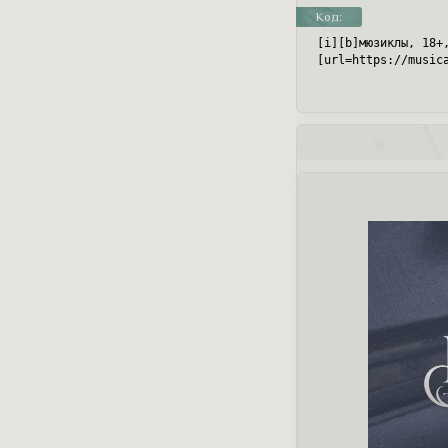
Код:
[i][b]мюзиклы, 18+,
[url=https://music