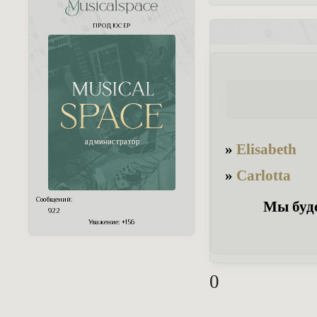
Musicalspace
ПРОДЮСЕР
»
Elisabeth
»
Carlotta
Сообщений:
Мы буде
922
Уважение:
+156
0