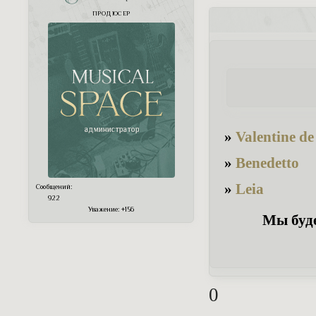
ПРОДЮСЕР
»
Valentine de 
»
Benedetto
»
Leia
Сообщений:
922
Уважение:
+156
Мы буде
0