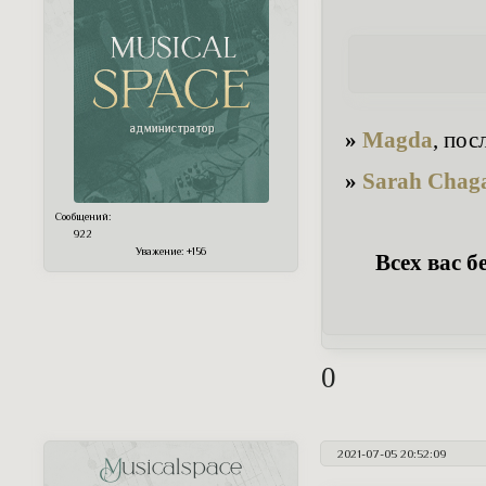
»
Magda
, пос
»
Sarah Chag
Сообщений:
922
Уважение:
+156
Всех вас б
0
2021-07-05 20:52:09
Musicalspace