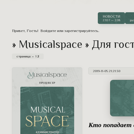
срывает одинокий поникший колосок 
одна вполне человеческая привычка.
НОВОСТИ
27.07 — 2.08
ру
Привет, Гость!
Войдите
или
зарегистрируйтесь
.
»
Musicalspace
»
Для гос
страница:
«
1
2
2019-11-05 21:21:30
Musicalspace
ПРОДЮСЕР
Кто попадает 