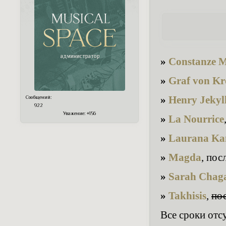
»
Constanze 
»
Graf von Kr
»
Henry Jekyl
Сообщений:
922
Уважение:
+156
»
La Nourrice
»
Laurana Ka
»
Magda
, пос
»
Sarah Chag
»
Takhisis
,
по
Все сроки отс