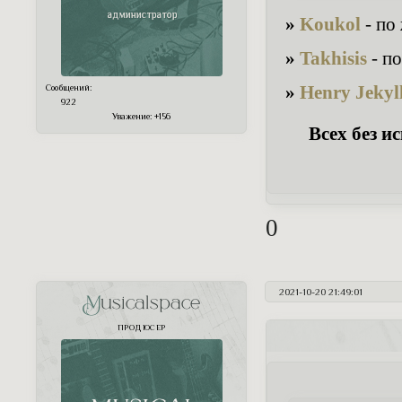
»
Koukol
- по
»
Takhisis
- п
»
Henry Jekyl
Сообщений:
922
Уважение:
+156
Всех без и
0
2021-10-20 21:49:01
Musicalspace
ПРОДЮСЕР