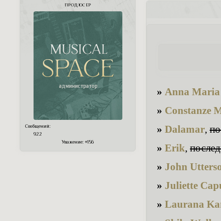
ПРОДЮСЕР
»
Anna Maria
»
Constanze 
»
Dalamar
,
по
Сообщений:
922
Уважение:
+156
»
Erik
,
послед
»
John Utters
»
Juliette Cap
»
Laurana Ka