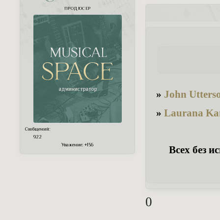
ПРОДЮСЕР
»
John Utters
»
Laurana Ka
Сообщений:
922
Уважение:
+156
Всех без и
0