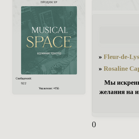
ПРОДЮСЕР
»
Fleur-de-Ly
»
Rosaline Ca
Сообщений:
Мы искренне
922
Уважение:
+156
желания на и
0