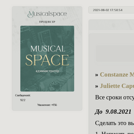
2021-08-02 17:50:34
Musicalspace
ПРОДЮСЕР
»
Constanze 
»
Juliette Cap
Все сроки отс
Сообщений:
922
Уважение:
+156
До 9.08.2021
Сделать это в
1. Написать п