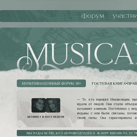
форум
участн
ГОСТЕВАЯ КНИГА
•
ПРА
МУЛЬТИФАНДОМНЫЙ ФОРУМ, 18+
— Те, кто пережил Инквизицию, пр
вдали от людей. Они стали объедин
называют ковеном. Постепенно у вед
ведьмы с нею были связаны, потом
АКТИВИСТ И ПОСТ НЕДЕЛИ
своей силы. Она гарантировала и
разумных пределах, конечно. И знач
власть. Ведьмы ее слушают. Они о
такой четкой иерархии снова было в
МЫ РАДЫ ВСЕМ, КТО НЕРАВНОДУШЕН К ЖАНРУ МЮЗИКЛА. ЕСЛ
Мессир, действительно, покровит