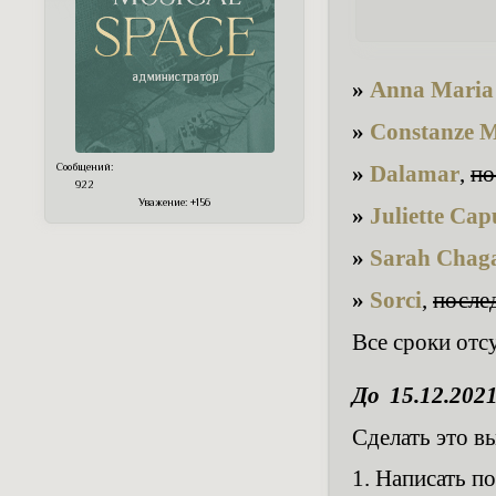
»
Anna Maria
»
Constanze 
»
Dalamar
,
по
Сообщений:
922
Уважение:
+156
»
Juliette Cap
»
Sarah Chag
»
Sorci
,
после
Все сроки отс
До 15.12.202
Сделать это в
1. Написать п