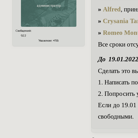
»
Alfred
, прин
»
Crysania Ta
»
Romeo Mont
Сообщений:
922
Уважение:
+156
Все сроки отс
До 19.01.202
Сделать это в
1. Написать п
2. Попросить 
Если до 19.01
свободными.