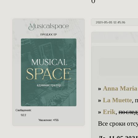
0
2021-05-03 12:45:16
Musicalspace
ПРОДЮСЕР
»
Anna Maria
»
La Muette
, 
»
Erik
,
послед
Сообщений:
922
Уважение:
+156
Все сроки отс