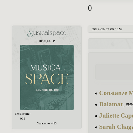
0
2022-02-07 09:46:52
Musicalspace
ПРОДЮСЕР
»
Constanze 
»
Dalamar
,
по
»
Juliette Cap
Сообщений:
922
Уважение:
+156
»
Sarah Chag