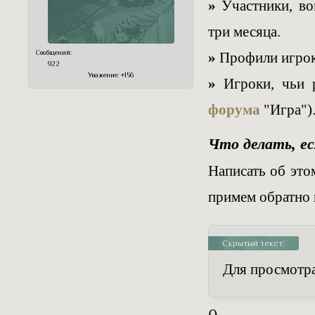
»
Участники, вов
три месяца.
Сообщений:
»
Профили игрок
922
Уважение:
+156
»
Игроки, чьи р
форума
"Игра")
Что делать, ес
Написать об это
примем обратно 
Скрытый текст:
Для просмотра